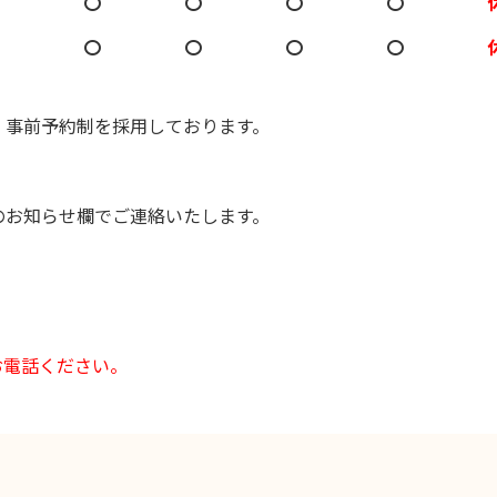
〇
〇
〇
〇
〇
〇
〇
〇
、事前予約制を採用しております。
のお知らせ欄でご連絡いたします。
お電話ください。