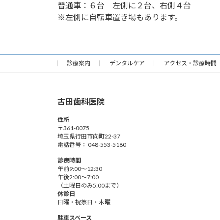
普通車：６台 左側に２台、右側４台
※左側に自転車置き場もあります。
診療案内
デンタルケア
アクセス・診療時間
古田歯科医院
住所
〒361-0075
埼玉県行田市向町22-37
電話番号： 048-553-5180
診療時間
午前9:00～12:30
午後2:00～7:00
（土曜日のみ5:00まで）
休診日
日曜・祝祭日・木曜
駐車スペース