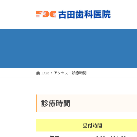
コ
ナ
ン
ビ
テ
ゲ
ン
ー
ツ
シ
へ
ョ
ス
ン
キ
に
ッ
移
プ
動
TOP
アクセス・診療時間
診療時間
受付時間