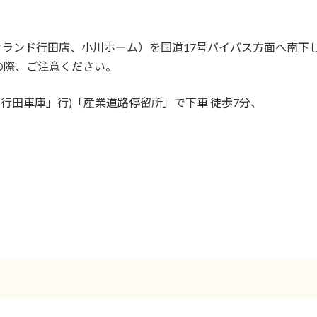
ックランド行田店、小川ホーム）を国道17号バイバス方面へ南下
の際、ご注意ください。
「行田車庫」行)「産業道路停留所」で下車 徒歩7分、